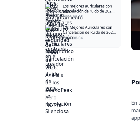
Los mejores auriculares con
cancelación de ruido de 2026:
Análisis de los SoundPeak
2026-08-05
Aero NC Pro
Los Mejores Auriculares con
Cancelación de Ruido de 2026:
La Revolución Silenciosa
2026-08-04
Po
En 
mar
app