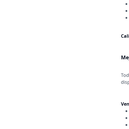
Cal
Mej
Tod
dis
Ven