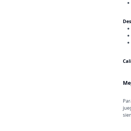
Des
Cal
Me
Par
jue
sie