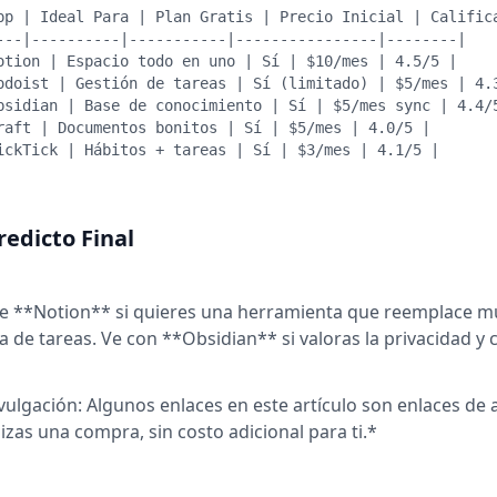
pp | Ideal Para | Plan Gratis | Precio Inicial | Calific
---|----------|-----------|----------------|--------|
otion | Espacio todo en uno | Sí | $10/mes | 4.5/5 |
odoist | Gestión de tareas | Sí (limitado) | $5/mes | 4.
bsidian | Base de conocimiento | Sí | $5/mes sync | 4.4/
raft | Documentos bonitos | Sí | $5/mes | 4.0/5 |
ickTick | Hábitos + tareas | Sí | $3/mes | 4.1/5 |
redicto Final
ge **Notion** si quieres una herramienta que reemplace mu
a de tareas. Ve con **Obsidian** si valoras la privacidad y 
vulgación: Algunos enlaces en este artículo son enlaces de
lizas una compra, sin costo adicional para ti.*