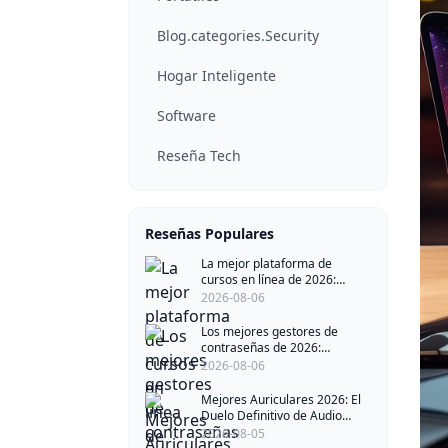
Blog.categories.Security
Hogar Inteligente
Software
Reseña Tech
Reseñas Populares
La mejor plataforma de
cursos en línea de 2026:
impulsada por IA, todo-en-uno
2026-08-06
y centrada en el creador
Los mejores gestores de
contraseñas de 2026:
Enfrentamiento definitivo de
2026-08-06
seguridad
Mejores Auriculares 2026: El
Duelo Definitivo de Audio
Inalámbrico
2026-08-05