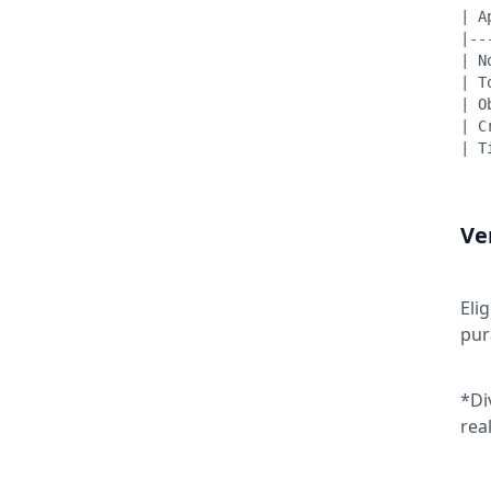
| A
|--
| N
| T
| O
| C
| T
Ve
Eli
pur
*Di
rea