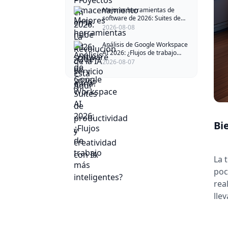
Mejores herramientas de
software de 2026: Suites de
productividad y creatividad
2026-08-08
con IA
Análisis de Google Workspace
AI 2026: ¿Flujos de trabajo
más inteligentes?
2026-08-07
Bi
La 
poc
rea
lle