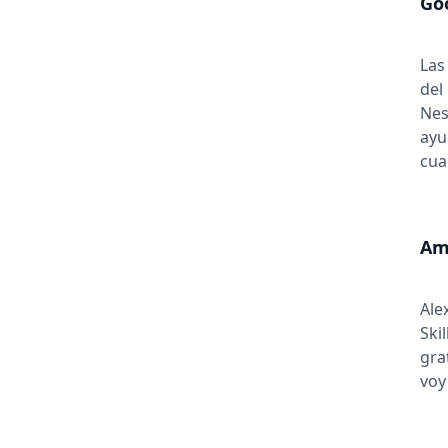
Goo
Las
del
Nes
ayu
cua
Am
Ale
Ski
gra
voy