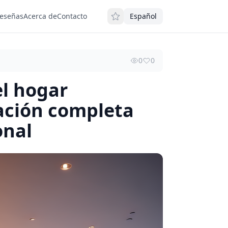
eseñas
Acerca de
Contacto
Español
0
0
l hogar
ración completa
onal