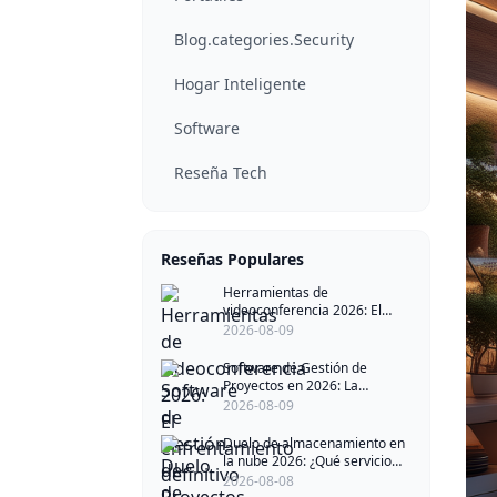
Blog.categories.Security
Hogar Inteligente
Software
Reseña Tech
Reseñas Populares
Herramientas de
videoconferencia 2026: El
enfrentamiento definitivo
2026-08-09
Software de Gestión de
Proyectos en 2026: La
Revolución de la IA Está Aquí
2026-08-09
Duelo de almacenamiento en
la nube 2026: ¿Qué servicio
gana?
2026-08-08