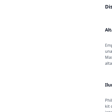
Di
Alt
Emp
una
Max
alt
Ilu
Phi
kit