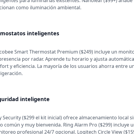
eligentes para luminarias existentes. Nanoleaf ($99+) añade
cionan como iluminación ambiental.
rmostatos inteligentes
Ecobee Smart Thermostat Premium ($249) incluye un monitor
presencia por radar. Aprende tu horario y ajusta automáti
fort y eficiencia. La mayoría de los usuarios ahorra entre u
rigeración.
uridad inteligente
y Security ($299 el kit inicial) ofrece almacenamiento local 
o común y muy bienvenida. Ring Alarm Pro ($299) incluye un
itoreo profesional 24/7 opcional. Logitech Circle View ($1