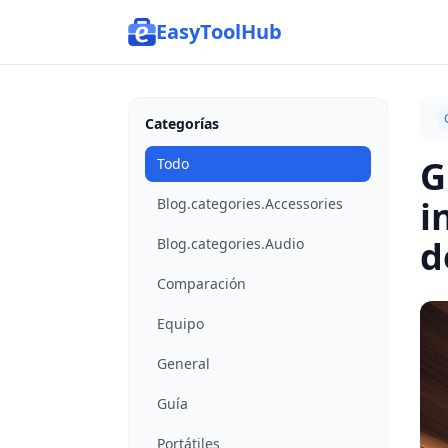
EasyToolHub
Categorías
G
Todo
i
Blog.categories.Accessories
d
Blog.categories.Audio
Comparación
Equipo
General
Guía
Portátiles