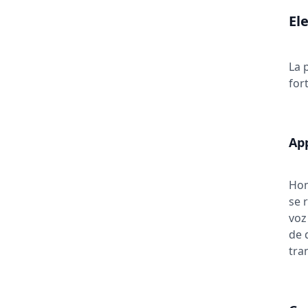
El
La 
for
App
Hom
se 
voz
de 
tra