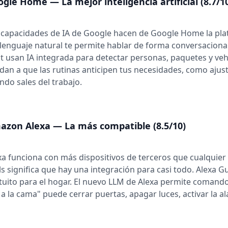
gle Home — La mejor inteligencia artificial (8.7/1
 capacidades de IA de Google hacen de Google Home la plat
 lenguaje natural te permite hablar de forma conversaciona
t usan IA integrada para detectar personas, paquetes y veh
dan a que las rutinas anticipen tus necesidades, como aju
ndo sales del trabajo.
azon Alexa — La más compatible (8.5/10)
xa funciona con más dispositivos de terceros que cualquier
lls significa que hay una integración para casi todo. Alexa
tuito para el hogar. El nuevo LLM de Alexa permite comando
 a la cama" puede cerrar puertas, apagar luces, activar la al