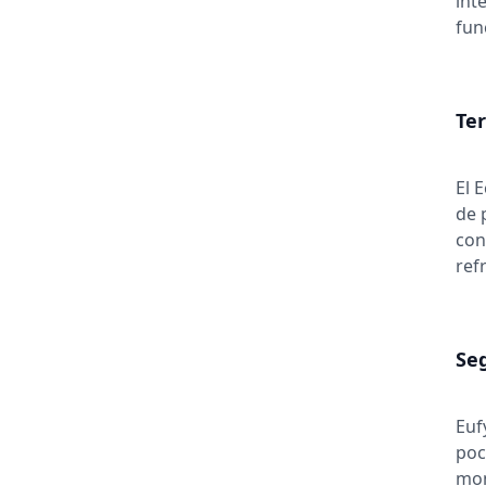
int
fun
Te
El 
de 
con
ref
Seg
Euf
poc
mon