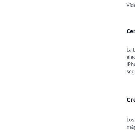
Víd
Cer
La 
ele
iPh
seg
Cr
Los
mág