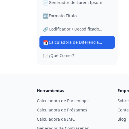
📄
Generador de Lorem Ipsum
🔤
Formato Título
🔗
Codificador / Decodificador URL
📅
Calculadora de Diferencia de Fechas
🍽️
¿Qué Comer?
Herramientas
Empr
Calculadora de Porcentajes
Sobre
Calculadora de Préstamos
Conta
Calculadora de IMC
Blog
Generador de Contraseñas