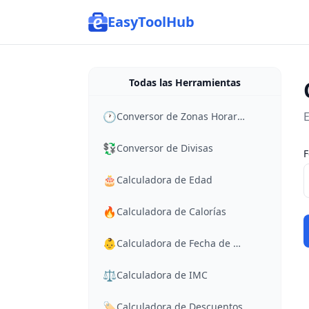
EasyToolHub
Todas las Herramientas
🕐
E
Conversor de Zonas Horarias
💱
Conversor de Divisas
F
🎂
Calculadora de Edad
🔥
Calculadora de Calorías
👶
Calculadora de Fecha de Parto
⚖️
Calculadora de IMC
🏷️
Calculadora de Descuentos